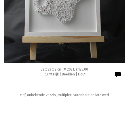
32 x 23 x 2 cm, © 2021, € 125,00
Ruimtelijk | Beelden | Hout
mdf, onbekende vezels, multiplex, vurenhout en latexverf